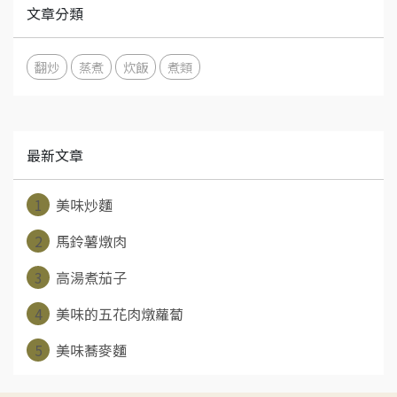
文章分類
翻炒
蒸煮
炊飯
煮類
最新文章
1
美味炒麵
2
馬鈴薯燉肉
3
高湯煮茄子
4
美味的五花肉燉蘿蔔
5
美味蕎麥麵