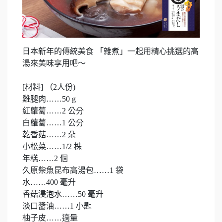
日本新年的傳統美食 「雜煮」一起用精心挑選的高
湯來美味享用吧～
[材料] （2人份)
雞腿肉……50 g
紅蘿蔔……2 公分
白蘿蔔……1 公分
乾香菇……2 朵
小松菜……1/2 株
年糕……2 個
久原柴魚昆布高湯包……1 袋
水……400 毫升
香菇浸泡水……50 毫升
淡口醬油……1 小匙
柚子皮……適量