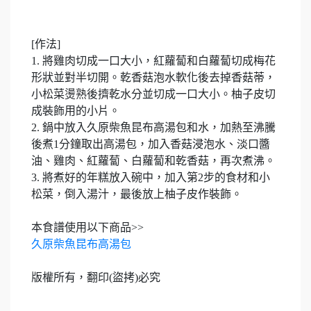
[作法]
1. 將雞肉切成一口大小，紅蘿蔔和白蘿蔔切成梅花
形狀並對半切開。乾香菇泡水軟化後去掉香菇蒂，
小松菜燙熟後擠乾水分並切成一口大小。柚子皮切
成裝飾用的小片。
2. 鍋中放入久原柴魚昆布高湯包和水，加熱至沸騰
後煮1分鐘取出高湯包，加入香菇浸泡水、淡口醬
油、雞肉、紅蘿蔔、白蘿蔔和乾香菇，再次煮沸。
3. 將煮好的年糕放入碗中，加入第2步的食材和小
松菜，倒入湯汁，最後放上柚子皮作裝飾。
本食譜使用以下商品>>
久原柴魚昆布高湯包
版權所有，翻印(盜拷)必究