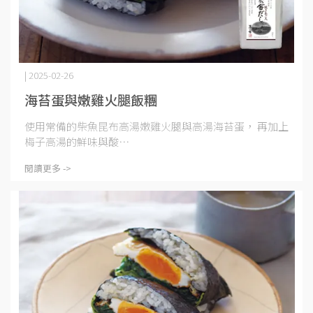
| 2025-02-26
海苔蛋與嫩雞火腿飯糰
使用常備的柴魚昆布高湯嫩雞火腿與高湯海苔蛋， 再加上
梅子高湯的鮮味與酸⋯
閱讀更多 ->