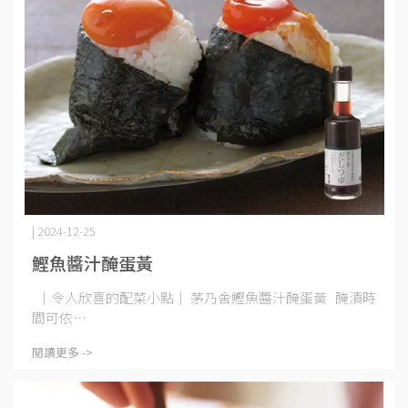
| 2024-12-25
鰹魚醬汁醃蛋黃
｜令人欣喜的配菜小點｜ 茅乃舍鰹魚醬汁醃蛋黃 醃漬時
間可依⋯
閱讀更多 ->