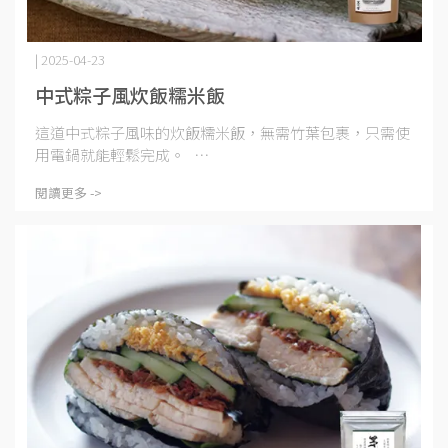
| 2025-04-23
中式粽子風炊飯糯米飯
這道中式粽子風味的炊飯糯米飯，無需竹葉包裹，只需使
用電鍋就能輕鬆完成。 ⋯
閱讀更多 ->