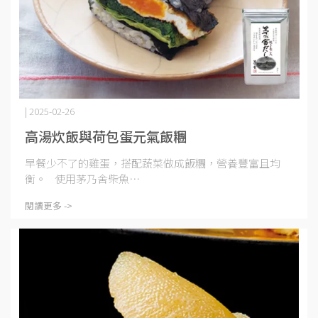
| 2025-02-26
高湯炊飯與荷包蛋元氣飯糰
早餐少不了的雞蛋，搭配蔬菜做成飯糰，營養豐富且均
衡。 使用茅乃舍柴魚⋯
閱讀更多 ->