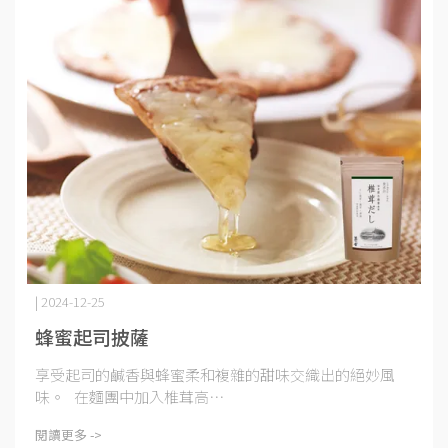
| 2024-12-25
蜂蜜起司披薩
享受起司的鹹香與蜂蜜柔和複雜的甜味交織出的絕妙風
味。 在麵團中加入椎茸高⋯
閱讀更多 ->