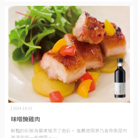
| 2024-10-15
味噌醃雞肉
鮮豔的彩椒為餐桌增添了色彩。 推薦使用茅乃舍柴魚昆布
高湯包粉一起使用。⋯