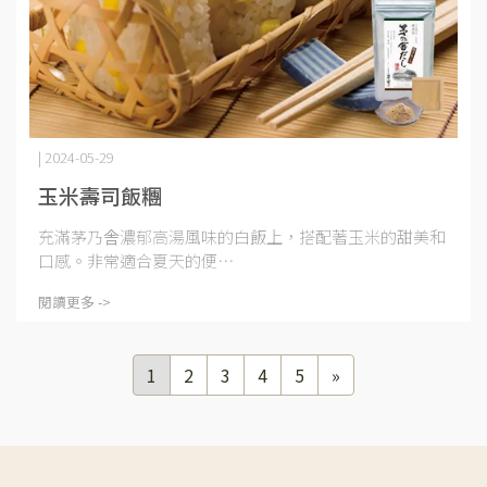
| 2024-05-29
玉米壽司飯糰
充滿茅乃舎濃郁高湯風味的白飯上，搭配著玉米的甜美和
口感。非常適合夏天的便⋯
閱讀更多 ->
1
2
3
4
5
»