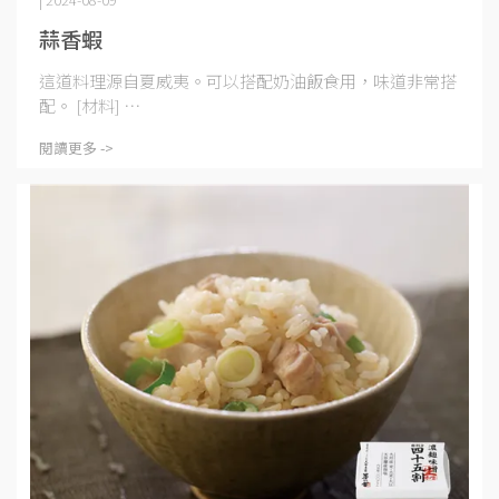
蒜香蝦
這道料理源自夏威夷。可以搭配奶油飯食用，味道非常搭
配。 [材料] ⋯
閱讀更多 ->