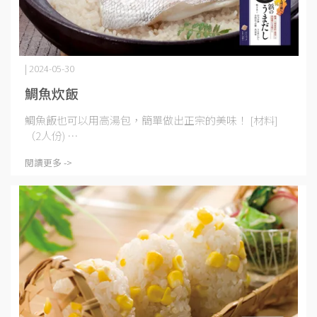
| 2024-05-30
鯛魚炊飯
鯛魚飯也可以用高湯包，簡單做出正宗的美味！ [材料]
（2人份) ⋯
閱讀更多 ->