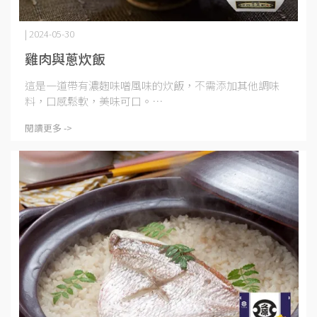
| 2024-05-30
雞肉與蔥炊飯
這是一道帶有濃麴味噌風味的炊飯，不需添加其他調味
料，口感鬆軟，美味可口。⋯
閱讀更多 ->