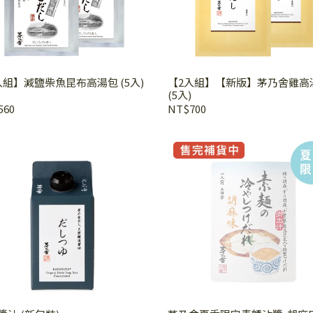
入組】減鹽柴魚昆布高湯包 (5入)
【2入組】【新版】茅乃舍雞高
(5入)
560
NT$700