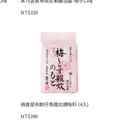
口味
茅乃舍夏季限定素麵沾醬-梅子口味
NT$320
梅香昆布魩仔魚雜炊調味料 (4入)
NT$390