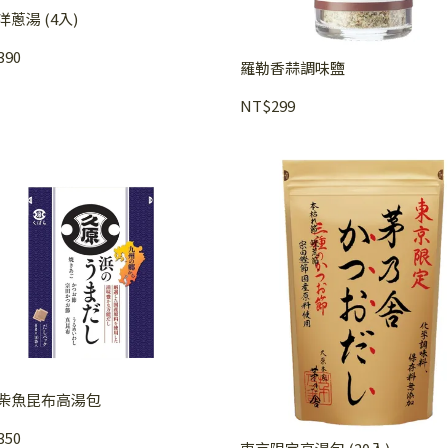
蔥湯 (4入)
390
羅勒香蒜調味鹽
NT$299
柴魚昆布高湯包
350