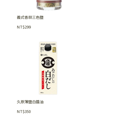
義式香蒜三色鹽
NT$299
久原薄鹽白醬油
NT$350