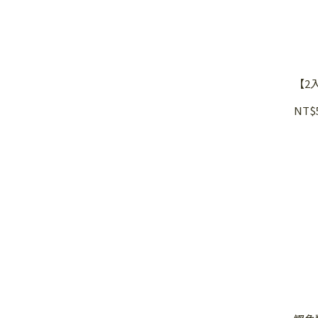
【2
NT$