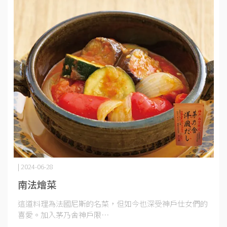
| 2024-06-28
南法燴菜
這道料理為法國尼斯的名菜，但如今也深受神戶仕女們的
喜愛。加入茅乃舍神戶限⋯