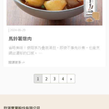
| 2024-05-29
馬鈴薯燉肉
省時美味！使用茅乃舎高湯包，即使不事先炒煮，也能烹
調出濃郁的口感。 ⋯
閱讀更多 ->
1
2
3
4
»
欣源實業股份有限公司