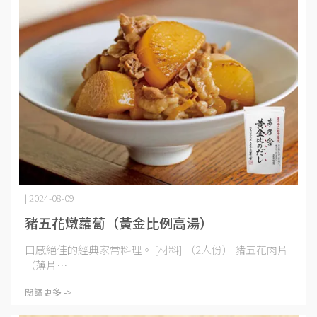
| 2024-08-09
豬五花燉蘿蔔（黃金比例高湯）
口感絕佳的經典家常料理。 [材料] （2人份） 豬五花肉片
（薄片⋯
閱讀更多 ->