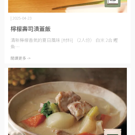
| 2025-04-23
檸檬壽司漬蓋飯
清新檸檬香氣的夏日風味 [材料] （2人份） 白米 2合 鰹
魚⋯
閱讀更多 ->