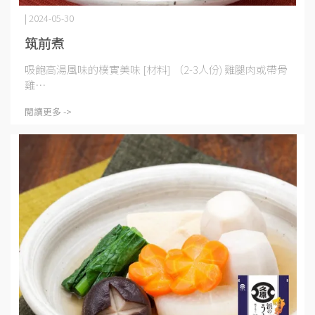
| 2024-05-30
筑前煮
吸飽高湯風味的樸實美味 [材料] （2-3人份) 雞腿肉或帶骨
雞⋯
閱讀更多 ->