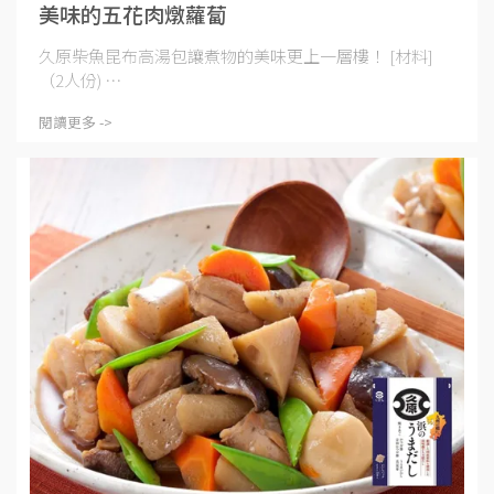
美味的五花肉燉蘿蔔
久原柴魚昆布高湯包讓煮物的美味更上一層樓！ [材料]
（2人份) ⋯
閱讀更多 ->