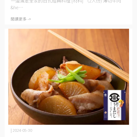
一道滿足全家的日式經典料理 [材料] （2人份) 薄切牛肉
&he⋯
閱讀更多 ->
| 2024-05-30