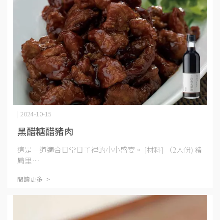
| 2024-10-15
黑醋糖醋豬肉
這是一道適合日常日子裡的小小盛宴。 [材料] （2人份) 豬
肩里⋯
閱讀更多 ->