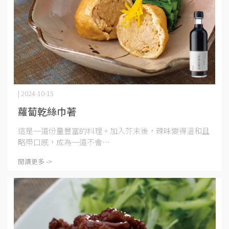
| 2024-10-15
蘿蔔乾絲巾著
這是一道份量豐富的料理。加入芥末後，辣味變得溫和且
略帶口感，成為一道不會⋯
閱讀更多 ->