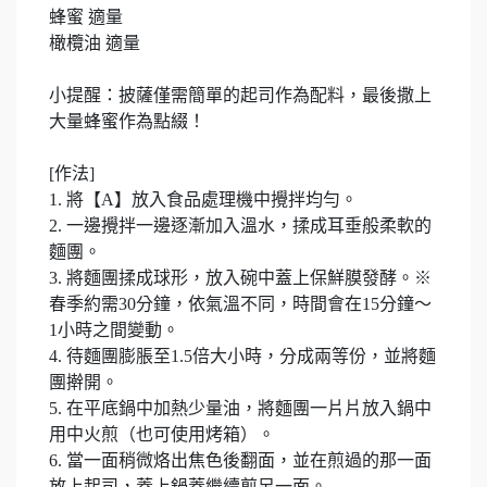
蜂蜜 適量
橄欖油 適量
小提醒：披薩僅需簡單的起司作為配料，最後撒上
大量蜂蜜作為點綴！
[作法]
1. 將【A】放入食品處理機中攪拌均勻。
2. 一邊攪拌一邊逐漸加入溫水，揉成耳垂般柔軟的
麵團。
3. 將麵團揉成球形，放入碗中蓋上保鮮膜發酵。※
春季約需30分鐘，依氣溫不同，時間會在15分鐘～
1小時之間變動。
4. 待麵團膨脹至1.5倍大小時，分成兩等份，並將麵
團擀開。
5. 在平底鍋中加熱少量油，將麵團一片片放入鍋中
用中火煎（也可使用烤箱）。
6. 當一面稍微烙出焦色後翻面，並在煎過的那一面
放上起司，蓋上鍋蓋繼續煎另一面。