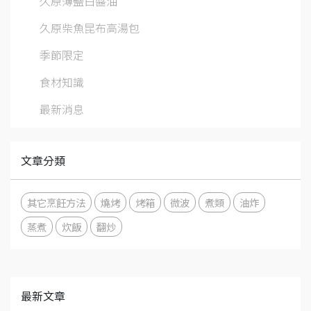
久原薄鹽白醬油
久原柴魚昆布高湯包
季節限定
食材知識
最新消息
文章分類
其它烹飪方法
燒烤
烤箱
微波
煮類
油炸
蒸煮
炊飯
翻炒
最新文章