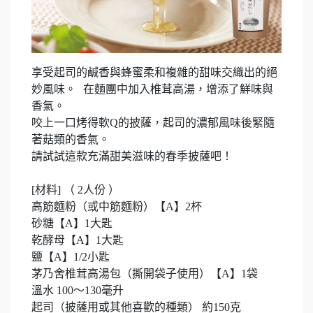
享受起司的鹹香與蜂蜜柔和複雜的甜味交織出的絕
妙風味。 在麵團中加入椎茸高湯，增添了鮮味與
香氣。
咬上一口烤得軟Q的披薩，起司的濃郁風味後緊隨
著菇類的香氣。
請試試這款充滿甜美滋味的春季披薩吧！
[材料] （ 2人份 ）
高筋麵粉（或中筋麵粉）【A】2杯
砂糖【A】1大匙
乾酵母【A】1大匙
鹽【A】1/2小匙
茅乃舍椎茸高湯包（撕開袋子使用）【A】1袋
溫水 100～130毫升
起司（披薩用或其他喜歡的種類） 約150克