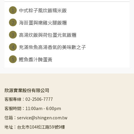
1
中式粽子風炊飯糯米飯
2
海苔蛋與嫩雞火腿飯糰
3
高湯炊飯與荷包蛋元氣飯糰
4
充滿柴魚高湯香氣的美味數之子
5
鰹魚醬汁醃蛋黃
欣源實業股份有限公司
客服專線：02-2506-7777
客服時間：11:00am - 6:00pm
信箱：service@shingen.com.tw
地址：台北市104松江路59號9樓