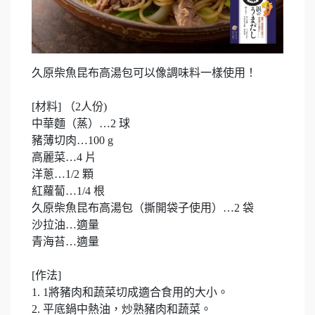
久原柴魚昆布高湯包可以像調味料一樣使用！
[材料] （2人份)
中華麵（蒸）…2 球
豬薄切肉…100 g
高麗菜…4 片
洋蔥…1/2 顆
紅蘿蔔…1/4 根
久原柴魚昆布高湯包（撕開袋子使用）…2 袋
沙拉油…適量
青海苔…適量
[作法]
1. 1將豬肉和蔬菜切成適合食用的大小。
2. 平底鍋中熱油，炒熟豬肉和蔬菜。