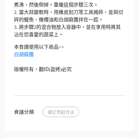
煮沸，然後倒掉。重複這個步驟三次。
2. 當大蒜變軟時，用橡皮刮刀等工具搗碎，並與切
碎的鯷魚、橄欖油和白胡麻醬拌在一起。
3. 將步驟2的混合物放入容器中，並在享用時將其
沾在您喜愛的蔬菜上。
本食譜使用以下商品>>
白胡麻醬
版權所有，翻印(盜拷)必究
食譜分類
其它烹飪方法