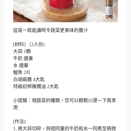
這是一款能讓時令蔬菜更美味的醬汁
[材料] （2人份)
大蒜 1顆
牛奶 適量
水 適量
鯷魚 2片
白胡麻醬 4大匙
特級初榨橄欖油 2大匙
小提醒：視蔬菜的種類，您可以輕輕川燙一下再享
用
[作法]
1. 將大蒜切碎，與相同量的牛奶和水一同煮至稍微