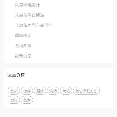
久原照燒醬汁
久原薄鹽白醬油
久原柴魚昆布高湯包
季節限定
食材知識
最新消息
文章分類
煮類
涼拌
翻炒
燒烤
烤箱
其它烹飪方法
微波
蒸煮