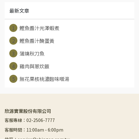
最新文章
1
鰹魚醬汁光澤蝦煮
2
鰹魚醬汁醃蛋黃
3
蒲燒秋刀魚
4
雞肉與蔥炊飯
5
無花果核桃濃麴味噌湯
欣源實業股份有限公司
客服專線：02-2506-7777
客服時間：11:00am - 6:00pm