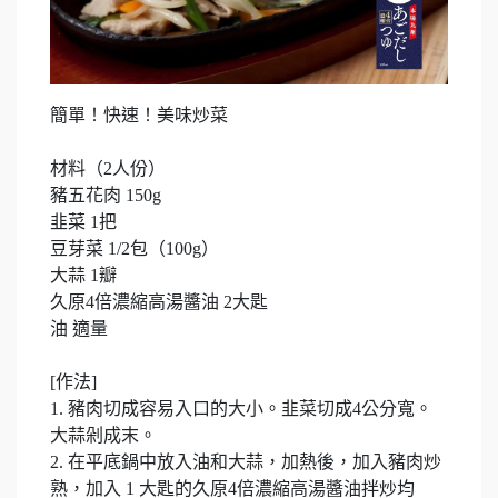
簡單！快速！美味炒菜
材料（2人份）
豬五花肉 150g
韭菜 1把
豆芽菜 1/2包（100g）
大蒜 1瓣
久原4倍濃縮高湯醬油 2大匙
油 適量
[作法]
1. 豬肉切成容易入口的大小。韭菜切成4公分寬。
大蒜剁成末。
2. 在平底鍋中放入油和大蒜，加熱後，加入豬肉炒
熟，加入 1 大匙的久原4倍濃縮高湯醬油拌炒均