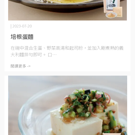
| 2023-07-20
培根蛋麵
在碗中混合生蛋、野菜高湯和起司粉，並加入剛煮熟的義
大利麵拌勻即可。 口⋯
閱讀更多 ->