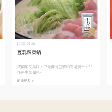
| 2023-07-20
豆乳蔬菜鍋
既簡單又美味，只需要將豆漿和高湯混合，然
後將生菜和豬⋯
閱讀更多 ->