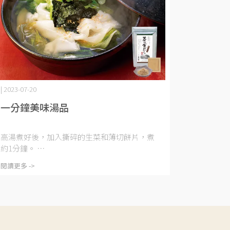
| 2023-07-20
一分鐘美味湯品
高湯煮好後，加入撕碎的生菜和薄切餅片，煮
約1分鐘。 ⋯
閱讀更多 ->