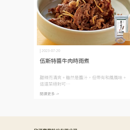
| 2023-07-20
伍斯特醬牛肉時雨煮
甜辣而清爽。雖然是醬汁，但帶有和風風味。
這道菜絕對可⋯
閱讀更多 ->