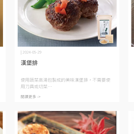
| 2024-05-29
漢堡排
使用蔬菜高湯包製成的美味漢堡排，不需要使
用刀具或切菜⋯
閱讀更多 ->