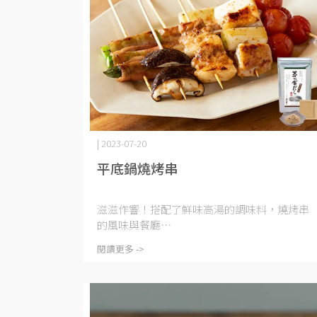
| 2023-07-20
平底鍋燒烤串
滋滋作響！搭配了鮮味高湯的調味料，燒烤串
的風味與餐廳⋯
閱讀更多 ->