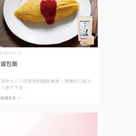
| 2023-07-20
蛋包飯
深受大人小孩喜愛的國民美食，滑嫩的口感令
人停不下來 ⋯
閱讀更多 ->