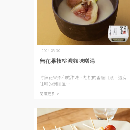
| 2024-05-30
無花果核桃濃麴味噌湯
將無花果柔和的甜味、胡桃的香脆口感，還有
味噌的滑順風⋯
閱讀更多 ->