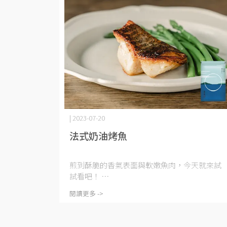
| 2023-07-20
法式奶油烤魚
煎到酥脆的香氣表面與軟嫩魚肉，今天就來試
試看吧！ ⋯
閱讀更多 ->