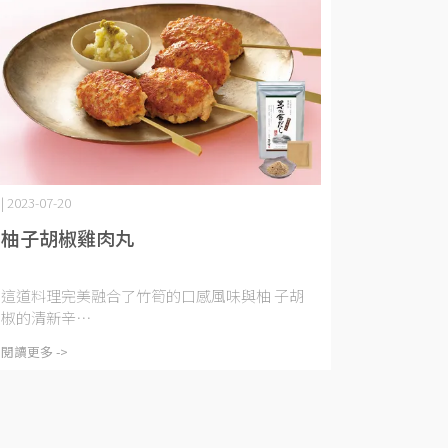
| 2023-07-20
柚子胡椒雞肉丸
這道料理完美融合了竹筍的口感風味與柚 子胡
椒的清新辛⋯
閱讀更多 ->